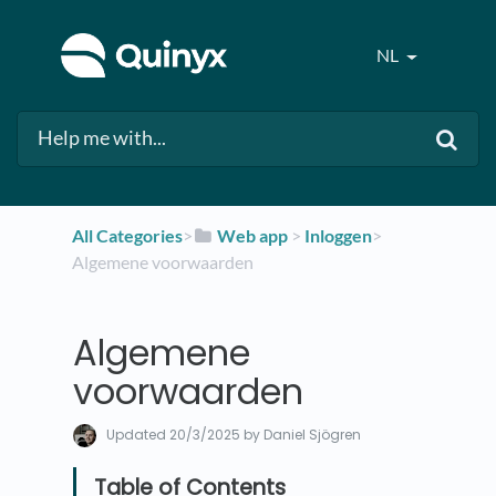
NL
All Categories
​>​
​Web app
​ > ​
​Inloggen
​>​
Algemene voorwaarden
Algemene
voorwaarden
Updated
20/3/2025
by Daniel Sjögren