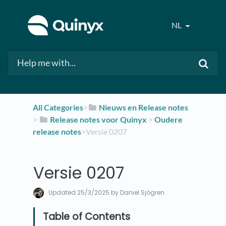
NL
All Categories
​>​
​Nieuws en Release notes
> ​
​Release notes voor Quinyx
​ > ​
​Oudere
release notes
​>​ Versie 0207
Versie 0207
Updated
25/3/2025
by Daniel Sjögren