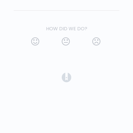
HOW DID WE DO?
(opens in a new tab)