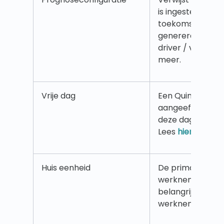
is ingesteld om 
toekomstige voor
genereren voor e
driver / variabel
meer.
Vrije dag
Een Quinyx-conc
aangeeft dat d
deze dag niet m
Lees
hier
meer.
Huis eenheid
De primaire een
werknemer, dwz
belangrijkste pl
werknemer werk