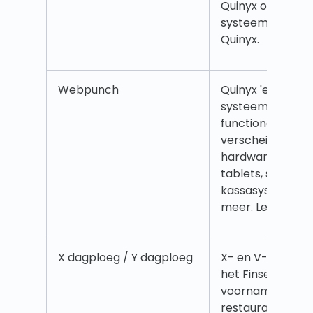
Quinyx of door e
systeem en gepr
Quinyx.
Webpunch
Quinyx 'eigen in
systeem dat is 
functioneren op
verscheidenheid
hardware, zoals
tablets, slimme
kassasystemen. 
meer. Lees
hier
m
X dagploeg / Y dagploeg
X- en V-dagen -
het Finse perso
voornamelijk voo
restaurantsector