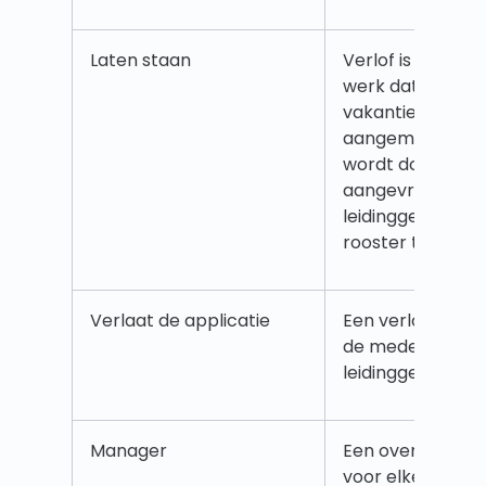
Laten staan
Verlof is elk ver
werk dat is gepl
vakantie) of voor
aangemeld (ziekt
wordt door de 
aangevraagd of 
leidinggevende 
rooster toegevo
Verlaat de applicatie
Een verlofaanvr
de medewerker 
leidinggevende.
Manager
Een overkoepel
voor elke gebru