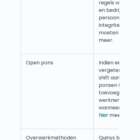
regels voor hoe 
en bedrijven
persoonsgegeve
integriteitsvrien
moeten gebruike
meer.
Open pons
Indien een wer
vergeten is te p
shift aan de gang
ponsen tijdens d
toevoegen zoda
werknemer kan 
wanneer de shift 
hier
meer.
Overwerkmethoden
Quinyx biedt ver