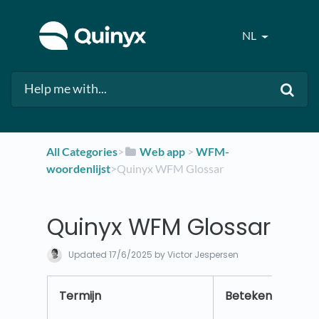
NL
All Categories
​>​
​Web app
​ > ​
​WFM-
woordenlijst
​>​ Quinyx WFM Glossar
Quinyx WFM Glossar
Updated
17/6/2025
by Victor Jespersen
Termijn
Betekenis