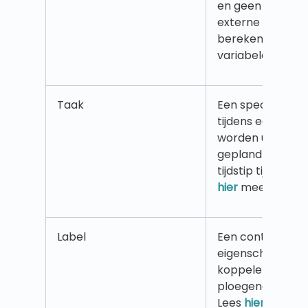
en geen gegevens
externe systeme
berekening tus
variabelen. Lees
Taak
Een specifieke ta
tijdens een dien
worden uitgevoe
gepland op een s
tijdstip tijdens e
hier
meer.
Label
Een container m
eigenschappen d
koppelen aan pl
ploegendiensten 
Lees
hier
meer.