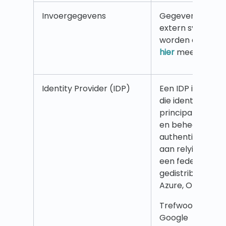
Invoergegevens
Gegevens die va
extern systeem 
worden doorgeg
hier
meer.
Identity Provider (IDP)
Een IDP is een s
die identiteitsin
principals creëe
en beheert en as
authenticatiedie
aan relying appl
een federatie of
gedistribueerd n
Azure, Okta, Goo
Trefwoorden: SSO
Google