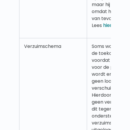
maar hij heeft g
omdat het niet 
van tevoren wer
Lees
hier
meer.
Verzuimschema
Soms wordt een 
de toekomst ing
voordat er een v
voor de periode. 
wordt er tijdens
geen loongerela
verschuiving gec
Hierdoor krijgt 
geen verlofcom
dit tegen te ga
ondersteuning v
verzuimschema d
uitgelegd, wekeli