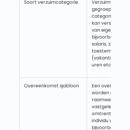
Soort verzuimcategorie
Verzuimtypes zij
gegroepeerd in v
categorieën. Elk
kan verschillen
van eigenschap
bijvoorbeeld op 
salaris, ziekte (zi
toestemming, va
(vakantie), telt 
uren etc.
Overeenkomst sjabloon
Een overeenkom
worden gezien a
raamwerk waari
vastgelegd welk
omtrent werktij
individu van toepa
bijvoorbeeld of