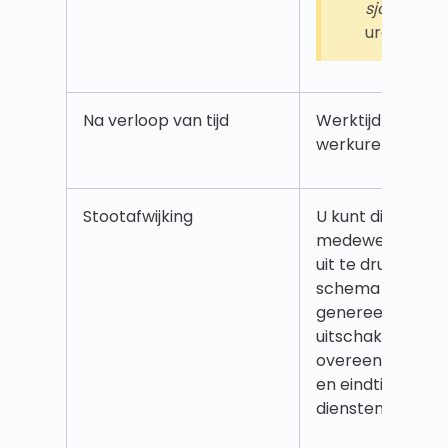
sjabloon >
uren instel
Na verloop van tijd
Werktijd naast 
werkuren.
Stootafwijking
U kunt dit gebrui
medewerker niet
uit te drukken. Q
schema van de 
genereert autom
uitschakeltijden 
overeenkomen m
en eindtijden va
diensten.