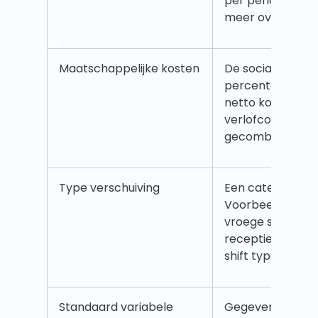
per periode van 
meer over versc
Maatschappelijke kosten
De sociale kosten
percentage van 
netto kosten als
verlofcompensa
gecombineerd. 
Type verschuiving
Een categorie of
Voorbeelden hier
vroege shift, Late
receptie, etc. L
shift types
hier
.
Standaard variabele
Gegevens die Qu