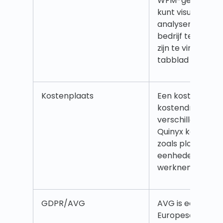
WFM-gerelateer
kunt visualiseren
analyseren om t
bedrijf te zien.
zijn te vinden on
tabblad Analytics
Kostenplaats
Een kostenplaats
kostendrager di
verschillende ob
Quinyx kan word
zoals ploegen, se
eenheden, distri
werknemers. Le
GDPR/AVG
AVG is een wet 
Europese Unie 