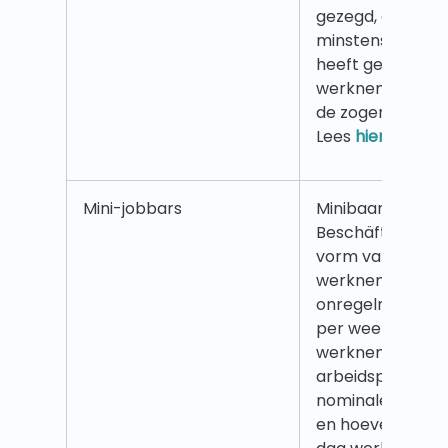
gezegd, als een
minstens 5 dage
heeft gewerkt, v
werknemer twee 
de zogenaamde 
Lees
hier
meer.
Mini-jobbars
Minibaan (Duits:
Beschäftigung) i
vorm van partt
werknemers die
onregelmatige u
per week werken
werknemers ver
arbeidsparticipa
nominale uren no
en hoeveel zij g