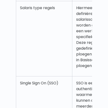
Salaris type regels
Hiermee kunt u r
definiëren voor 
salarissoorten d
worden gegener
een werknemer d
specifieke ploeg 
Deze regels kun
gedefinieerd voor
ploegen in Roost
in Basisschema)
ploegentype. Le
Single Sign On (SSO)
SSO is een
authenticatiem
waarmee gebruike
kunnen authentic
meerdere applic