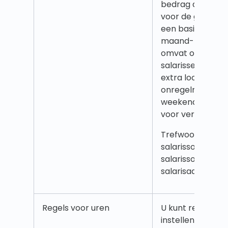
bedrag dat je uit
voor de gewerkte
een basissalaris z
maand- of uurlo
omvat ook aanv
salarissen zoals
extra loon voor 
onregelmatige tij
weekend en ver
voor verlof.
Trefwoorden: sala
salarissoorten,
salarissoortregel
salarisadministra
Regels voor uren
U kunt regels voo
instellen om te h