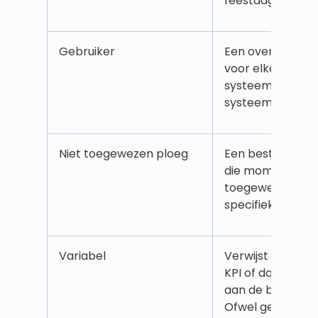
feestdagen). Le
Gebruiker
Een overkoepel
voor elke gebrui
systeem, ongea
systeemrol.
Niet toegewezen ploeg
Een bestaande p
die momenteel ni
toegewezen aan
specifieke werk
Variabel
Verwijst naar ee
KPI of datapunt 
aan de bedrijfsg
Ofwel gegenere