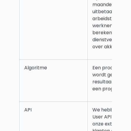
maandelijks of p
uitbetaald, het
arbeidstijdquot
werknemer, de
berekeningsperi
dienstverband, e
over akkoord t
Algoritme
Een proces of se
wordt gevolgd 
resultaat te gen
een prognose of 
API
We hebben dele
User API openge
onze externe pa
klanten om mee