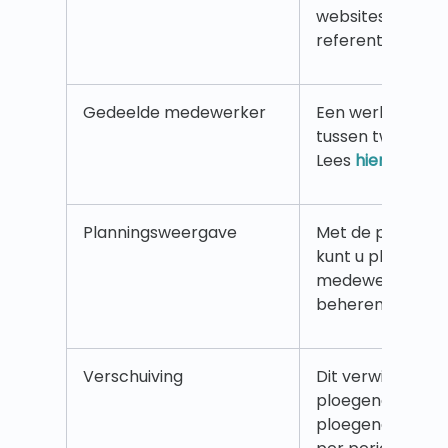
websites door sl
referenties te g
Gedeelde medewerker
Een werknemer 
tussen twee of m
Lees
hier
meer.
Planningsweergave
Met de plannin
kunt u ploegen 
medewerkers be
beheren. Lees
hi
Verschuiving
Dit verwijst doo
ploegendienst, 
ploegendiensten