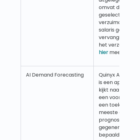
omvat die kunn
geselecteerd in 
verzuimdialoogv
salaris gebasee
vervangingsdiens
het verzuim te c
hier
meer.
AI Demand Forecasting
Quinyx AI Deman
is een aparte AI
kijkt naar histor
een voorspelling
een toekomstige 
meeste gevallen
prognose autom
gegenereerd vo
bepaalde periode