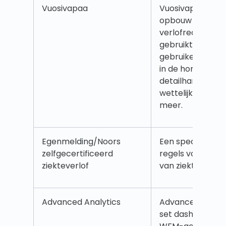
Vuosivapaa
Vuosivapaa is e
opbouw van jaarl
verlofrecht die i
gebruikt. Dit is v
gebruikelijk voor
in de horeca en 
detailhandel wer
wettelijk verplic
meer.
Egenmelding/Noors
Een specifiek No
zelfgecertificeerd
regels voor het 
ziekteverlof
van ziektedagen
Advanced Analytics
Advanced Analyt
set dashboards