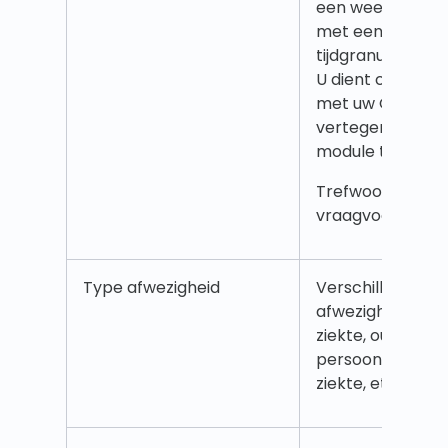
een week 4 weke
met een specifi
tijdgranulariteit (
U dient contact
met uw Quinyx
vertegenwoordi
module te active
Trefwoorden: AI,
vraagvoorspellin
Type afwezigheid
Verschillende so
afwezigheden, zo
ziekte, oudersch
persoonlijke dag
ziekte, etc.