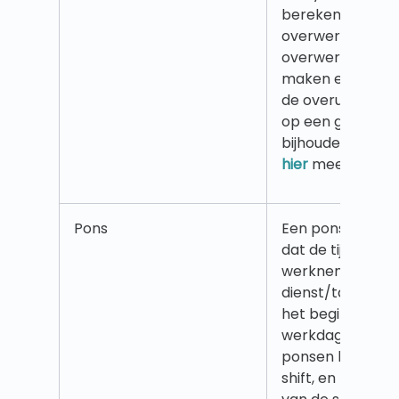
berekeningsmet
overwerk en extr
overwerkmethod
maken en te gebr
de overuren va
op een gedetail
bijhouden en beh
hier
meer.
Pons
Een pons is een 
dat de tijd aang
werknemer tijde
dienst/taak gewer
het begin en/of 
werkdag zal de
ponsen bij het b
shift, en ponsen 