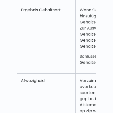
Ergebnis Gehaltsart
Wenn Sie eine G
hinzufügen, könn
Gehaltsergebnis
Zur Auswahl ste
Gehaltsart, Meh
Gehaltsarten un
Gehaltsart.
Schlüsselwörter:
Gehaltsart, Geha
Afwezigheid
Verzuim is een
overkoepelende 
soorten verzuim 
gepland of onge
Als iemand bijvo
op zijn werk komt,