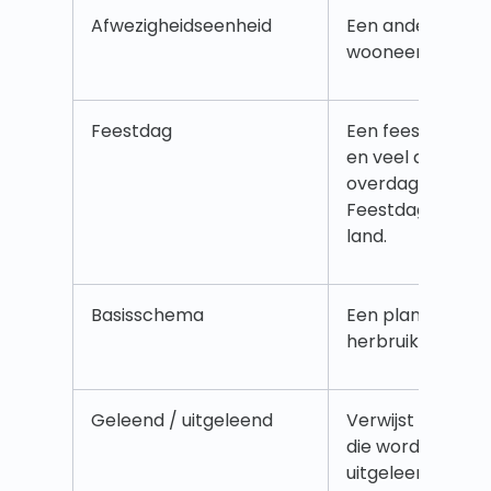
Afwezigheidseenheid
Een andere eenh
wooneenheid. L
Feestdag
Een feestdag w
en veel andere b
overdag gesloten 
Feestdagen vers
land.
Basisschema
Een planningssja
herbruikbaar is.
Geleend / uitgeleend
Verwijst naar e
die wordt geleen
uitgeleend aan 