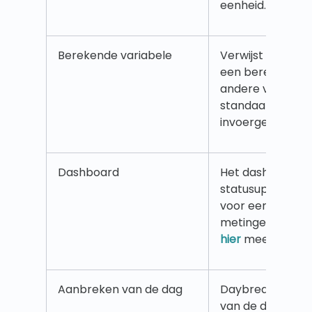
eenheid.
Berekende variabele
Verwijst naar ee
een berekening i
andere variabele
standaardgegev
invoergegevens.
Dashboard
Het dashboard b
statusupdates en
voor een selecti
metingen en -inf
hier
meer.
Aanbreken van de dag
Daybreak beteken
van de dag dat 