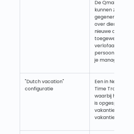
De Qmails die je
kunnen zowel au
gegenereerde be
over diensttijdwij
nieuwe diensten d
toegewezen, of
verlofaanvraag u
persoonlijke Qmai
je manager krijgt
"Dutch vacation"
Een in Nederland
configuratie
Time Tracker-co
waarbij het rech
is opgesplitst in 
vakantie en niet
vakantie.