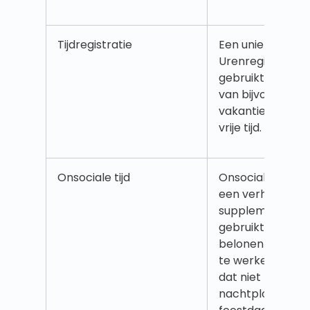
Tijdregistratie
Een unieke Quin
Urenregistratie
gebruikt voor he
van bijvoorbeeld
vakantietegoed, vr
vrije tijd. Lees
hie
Onsociale tijd
Onsociale uren
B
een verhoogd lo
supplement) da
gebruikt om per
belonen en te s
te werken wann
dat niet zijn (bijv.
nachtploegen, 