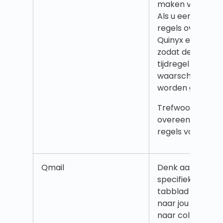
maken van een ju
Als u een van de
regels overtreed
Quinyx een waar
zodat de planne
tijdregel is ges
waarschuwing k
worden genegee
Trefwoorden: reg
overeenkomstsj
regels voor uren, 
Qmail
Denk aan Qmails
specifieke emails
tabblad vind je a
naar jou zijn gest
naar collega's h