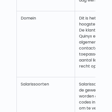
dag werken vera
Domein
Dit is het klantni
hoogste niveau i
De klant is gema
Quinyx en hier 
algemene informa
contactgegeven
toepasselijke mo
aantal licenties 
recht op heeft.
Salarissoorten
Salarissoorten z
de gewerkte ure
worden gematch
codes in het sal
om te vertalen 