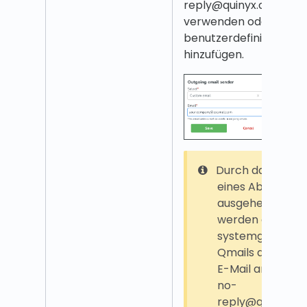
reply@quinyx.com)
verwenden oder eine
benutzerdefinierte E-M
hinzufügen.
Durch das Festl
eines Absenders
ausgehende E-M
werden die
systemgenerier
Qmails die gewä
E-Mail anstelle 
no-
reply@quinyx.c