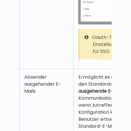
Oauth-Token-
Einstellungen
ge
für SSO.
Absender
Ermöglicht es dem Ben
ausgehender E-
den Standardabsender
Mails
ausgehende E-Mails
fü
Kommunikation festzul
wenn zutreffend. Bei d
Konfiguration kann ein
Benutzer entweder die
Standard-E-Mail (no-