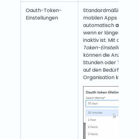
Oauth-Token-
Standardmäßig wird in
Einstellungen
mobilen Apps ein Benu
automatisch
abgemel
wenn er länger als 30 
inaktiv ist. Mit den
Oau
Token-Einstellungen
,
S
können die Anzahl der
Stunden oder Tage ba
auf den Bedürfnissen I
Organisation konfiguri