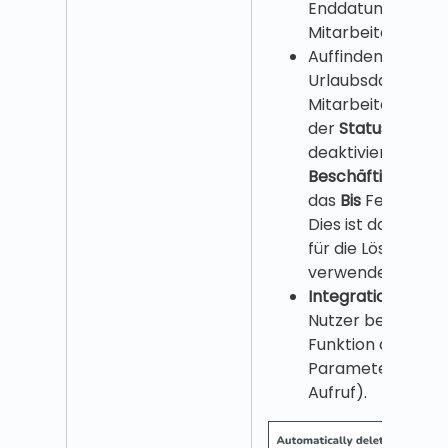
Enddatum der
Mitarbeiterverei
Auffinden des
Urlaubsdatums (UI
Mitarbeiterprofil,
der
Status
Sektion
deaktivieren Sie 
Beschäftigt
Statu
das
Bis
Feld zu se
Dies ist das Datu
für die Löschung
verwendet wird.
Integrationen:
Für
Nutzer betrachte
Funktion den
lea
Parameter (SOA
Aufruf).