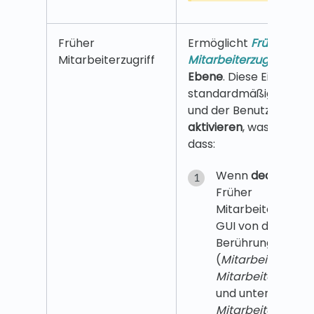
Früher
Ermöglicht
Früher
Mitarbeiterzugriff
Mitarbeiterzugriff
auf
g
Ebene
. Diese Einstellun
standardmäßig
deakti
und der Benutzer kann 
aktivieren
, was bedeut
dass:
Wenn
deaktiviert
Früher
Mitarbeiterzugriff
GUI von den drei
Berührungspunkt
(
Mitarbeiter erste
Mitarbeiter bearb
und unter
Rollen 
Mitarbeiter
)