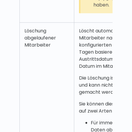
haben.
Löschung
Löscht automatisch
abgelaufener
Mitarbeiter nach einer
Mitarbeiter
konfigurierten Anzahl 
Tagen basierend auf i
Austrittsdatum (dem "B
Datum im Mitarbeiterpr
Die Löschung ist dauer
und kann nicht rückgä
gemacht werden.
Sie können diese Einste
auf zwei Arten konfigur
Für immer behalte
Daten abgelaufe