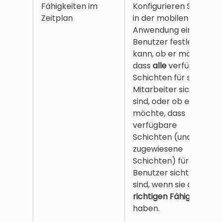
Fähigkeiten im
Konfigurieren Sie, ob
Zeitplan
in der mobilen
Anwendung ein
Benutzer festlegen
kann, ob er möchte,
dass
alle
verfügbaren
Schichten für seine
Mitarbeiter sichtbar
sind, oder ob er
nur
möchte, dass
verfügbare
Schichten (und nicht
zugewiesene
Schichten) für den
Benutzer sichtbar
sind, wenn sie die
richtigen Fähigkeiten
haben.