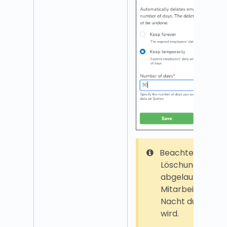
Beachten Sie, da
Löschung
abgelaufener
Mitarbeiter jede
Nacht durchgefü
wird.