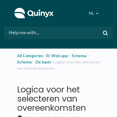
NL
All Categories
​>​
​Web app
​ > ​
​Schema
​ > ​
Schema
​ > ​
​De basis
​>​ Logica voor het selecteren
van overeenkomsten
Logica voor het
selecteren van
overeenkomsten