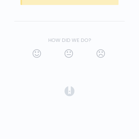
HOW DID WE DO?
(opens in a new tab)