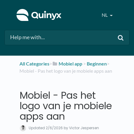
NL
All Categories
​>​
​Mobiel app
​ > ​
​Beginnen
​>​
Mobiel - Pas het logo van je mobiele apps aan
Mobiel - Pas het
logo van je mobiele
apps aan
Updated
2/6/2026
by Victor Jespersen