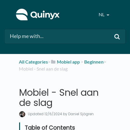
NL
All Categories
​>​
​Mobiel app
​ > ​
​Beginnen
​>​
Mobiel - Snel aan de slag
Mobiel - Snel aan
de slag
Updated
12/6/2024
by Daniel Sjögren