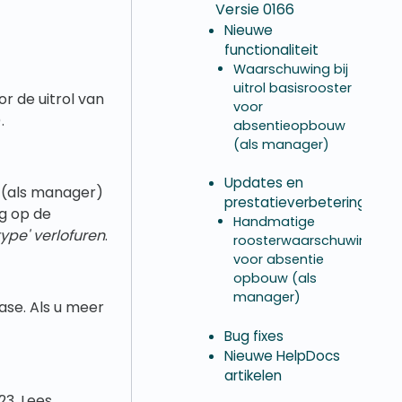
Versie 0166
Nieuwe
functionaliteit
Waarschuwing bij
uitrol basisrooster
r de uitrol van
voor
.
absentieopbouw
(als manager)
Updates en
 (als manager)
prestatieverbeteringen
ng op de
Handmatige
type' verlofuren
.
roosterwaarschuwing
voor absentie
opbouw (als
manager)
ase. Als u meer
Bug fixes
Nieuwe HelpDocs
artikelen
23. Lees