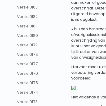
aanmaken of goed
Versie 0183
overschrijdt. Dez
uitgerold bovenop
Versie 0182
is nu opgelost.
Versie 0181
Als u een basisroo
afwezigheidsdienst
Versie 0180
overschrijding va
Versie 0179
kunt u het volgend
tijdtracker van we
Versie 0178
van afwezigheidsd
Versie 0177
Hiervoor moet u d
verbetering verde
Versie 0176
voorbeeld:
Versie 0175
Versie 0174
Het volgende is v
Versie 0173