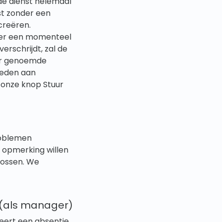
de dienst helemaal
nst zonder een
creëren.
 over een momenteel
rschrijdt, zal de
ver genoemde
teden aan
 onze knop Stuur
roblemen
e opmerking willen
lossen. We
(als manager)
ert een absentie