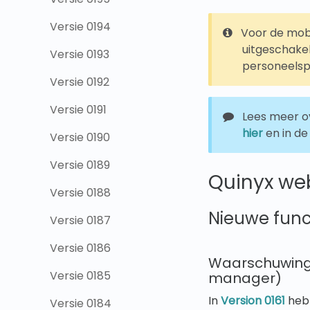
Versie 0194
Voor de mob
uitgeschake
Versie 0193
personeelsp
Versie 0192
Versie 0191
Lees meer ov
hier
en in d
Versie 0190
Versie 0189
Quinyx we
Versie 0188
Nieuwe funct
Versie 0187
Versie 0186
Waarschuwing b
Versie 0185
manager)
In
Version 0161
hebb
Versie 0184