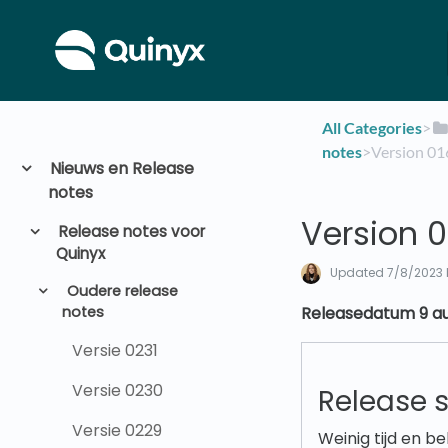
All Categories
​>​
notes
​>​ Version 0
Nieuws en Release
notes
Version 0
Release notes voor
Quinyx
Updated
7/8/2023
Oudere release
notes
Releasedatum 9 au
Versie 0231
Versie 0230
Release 
Versie 0229
Weinig tijd en 