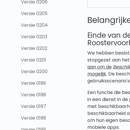
Versie 0206
Versie 0205
Belangrijk
Versie 0204
Einde van de
Versie 0203
Roostervoor
Versie 0202
We hebben beslote
Versie 0201
stopgezet aan het
aan om de
Beschi
Versie 0200
mogelijk
. De besch
gebruiksscenario's
Versie 0199
Een functie die b
Versie 0198
in een dienst in 
Versie 0197
met beschikbaarhei
beschikbaarheid a
Versie 0196
om hun eigen besch
mobiele apps.
Versie 0195