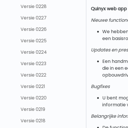
Versie 0228
Quinyx w
eb app 
Versie 0227
Nieuwe functiona
Versie 0226
We hebben 
een basisr
Versie 0225
Updates en pres
Versie 0224
Een handma
Versie 0223
die in een 
Versie 0222
opbouwdri
Versie 0221
Bugfixes
Versie 0220
U bent moge
informatie w
Versie 0219
Belangrijke info
Versie 0218
De function