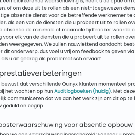
 een blokkerende waarschuwing is, heeft u de optie om 
llen, of om deze uit te rollen als een niet-toegewezen die
ige absentie dienst voor de betreffende werknemer te 
er, als een van de diensten die u probeert uit te rollen
absentie de minimale of maximale tijdtracker waarde ove
voor elk van de diensten die u probeert uit te rollen o
den weergegeven. We zullen nauwlettend aandacht bes
 dit onderwerp, dus voel u vrij om feedback te geven via
als u dit gedrag als problematisch ervaart.
prestatieverbeteringen
 bewust dat verschillende Quinyx klanten momenteel p
bij het wachten op hun
Auditlogboeken (huidig)
. Met dez
ijk communiceren dat we aan het werk zijn om dit op te 
 geduld en begrip.
oosterwaarschuwing voor absentie opbouw 
en we een waarschuwing ingeschakeld wanneer u probe