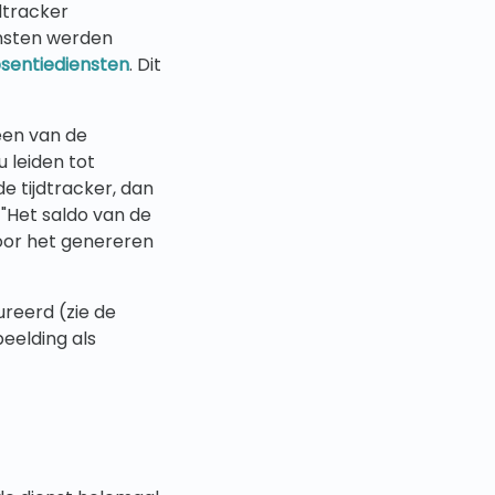
dtracker
ensten werden
sentiediensten
. Dit
een van de
 leiden tot
 tijdtracker, dan
 "Het saldo van de
voor het genereren
reerd (zie de
eelding als