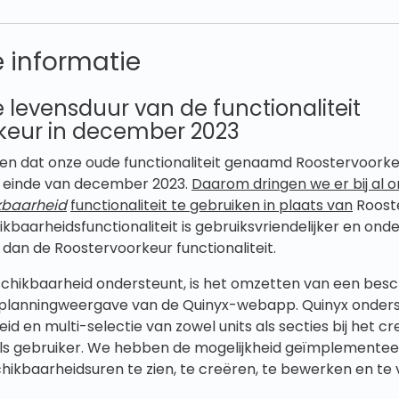
e informatie
 levensduur van de functionaliteit
keur in december 2023
n dat onze oude functionaliteit genaamd Roostervoorke
 einde van december 2023.
Daarom dringen we er bij al 
kbaarheid
functionaliteit te gebruiken in plaats van
Roost
ikbaarheidsfunctionaliteit is gebruiksvriendelijker en on
 dan de Roostervoorkeur functionaliteit.
eschikbaarheid ondersteunt, is het omzetten van een bes
de planningweergave van de Quinyx-webapp. Quinyx onders
d en multi-selectie van zowel units als secties bij het c
ls gebruiker. We hebben de mogelijkheid geïmplementee
ikbaarheidsuren te zien, te creëren, te bewerken en te 