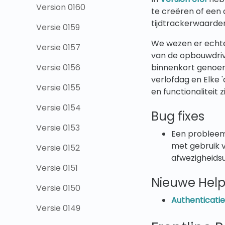
Version 0160
te creëren of een
tijdtrackerwaarden
Versie 0159
We wezen er echte
Versie 0157
van de opbouwdriv
Versie 0156
binnenkort genoem
verlofdag en Elke '
Versie 0155
en functionaliteit
Versie 0154
Bug fixes
Versie 0153
Een probleem
met gebruik 
Versie 0152
afwezigheids
Versie 0151
Nieuwe Help
Versie 0150
Authenticatie
Versie 0149