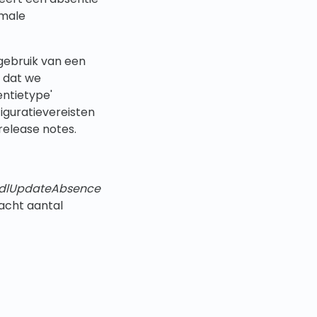
imale
gebruik van een
 dat we
ntietype'
figuratievereisten
release notes.
dlUpdateAbsence
acht aantal