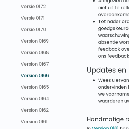
Aangezien het
Versie 0172
niet uit te ro
overeenkomst
Versie 0171
Tot nader ord
goedgekeurde 
Versie 0170
waarschuwing 
Version 0169
absentie wor
feedback over
Version 0168
ons feedback 
Version 0167
Updates en 
Version 0166
Wees u ervan
Version 0165
ondervinden 
we voornamel
Version 0164
waarderen uw
Version 0162
Handmatige r
Version 0161
In
Version 0161
hebb