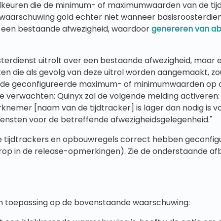
keuren die de minimum- of maximumwaarden van de tij
e waarschuwing gold echter niet wanneer basisroosterdi
 een bestaande afwezigheid, waardoor
genereren van ab
sterdienst uitrolt over een bestaande afwezigheid, maar 
en die als gevolg van deze uitrol worden aangemaakt, zou
n de geconfigureerde maximum- of minimumwaarden op de
e verwachten: Quinyx zal de volgende melding activeren:
rknemer [naam van de tijdtracker] is lager dan nodig is 
iensten voor de betreffende afwezigheidsgelegenheid."
e tijdtrackers en opbouwregels correct hebben geconfigu
rop in de release-opmerkingen). Zie de onderstaande afb
an toepassing op de bovenstaande waarschuwing: