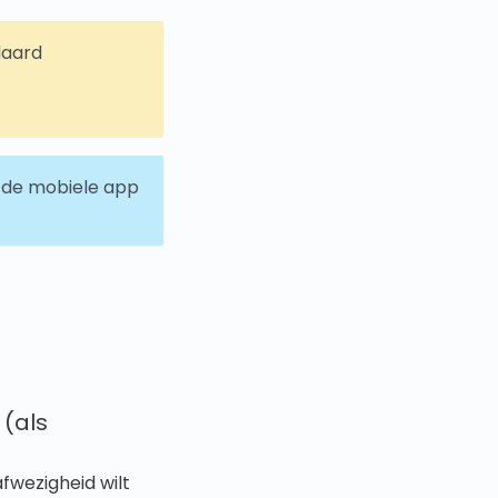
daard
n de mobiele app
 (als
wezigheid wilt