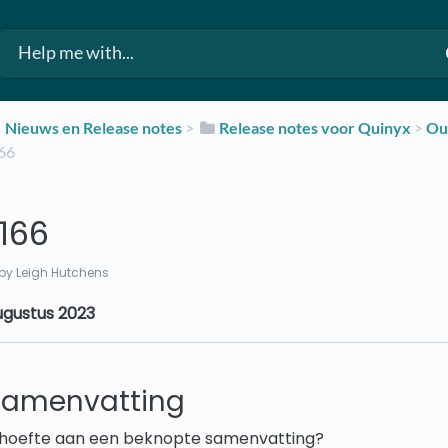
​Nieuws en Release notes
​ > ​
​Release notes voor Quinyx
​ > ​
​O
166
166
by Leigh Hutchens
gustus 2023
samenvatting
behoefte aan een beknopte samenvatting?