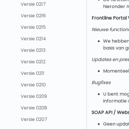
Versie 0217
hieronder 
Versie 0216
Frontline Portal 
Versie 0215
Nieuwe functiona
Versie 0214
We hebben 
basis van g
Versie 0213
Updates en pres
Versie 0212
Momenteel
Versie 0211
Bugfixes
Versie 0210
U bent moge
Versie 0209
informatie w
Versie 0208
SOAP API / Web
Versie 0207
Geen update