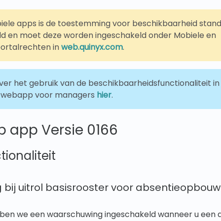
iele apps is de toestemming voor beschikbaarheid stan
ld en moet deze worden ingeschakeld onder Mobiele en
ortalrechten in
web.quinyx.com
.
er het gebruik van de beschikbaarheidsfunctionaliteit i
e webapp voor managers
hier
.
b app Versie 0166
ionaliteit
ij uitrol basisrooster voor absentieopbouw
en we een waarschuwing ingeschakeld wanneer u een af