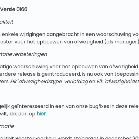
Versie 0166
liteit
enkele wijzigingen aangebracht in een waarschuwing voo
ooster voor het opbouwen van afwezigheid (als manager)
tatieverbeteringen
tige waarschuwing voor het opbouwen van afwezigheid
eerdere release is geïntroduceerd, is nu ook van toepassi
vers
Elk 'afwezigheidstype' verlofdag
en
Elk 'afwezigheids
lijk geïnteresseerd in een van onze bugfixes in deze rele
ilt, klik dan op
hier
.
rmatie
aliteit Roostervoorkeur wordt stopgezet in december 20