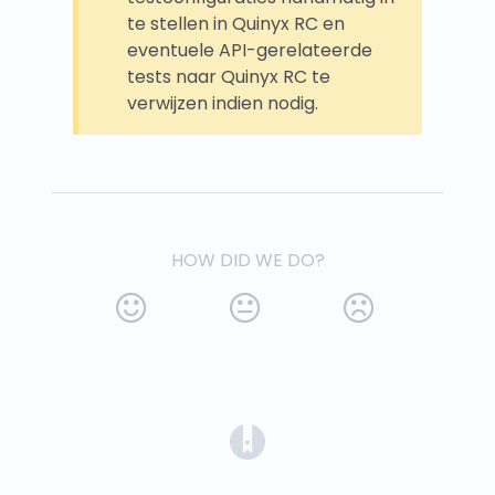
te stellen in Quinyx RC en
eventuele API-gerelateerde
tests naar Quinyx RC te
verwijzen indien nodig.
HOW DID WE DO?
(opens in a new tab)