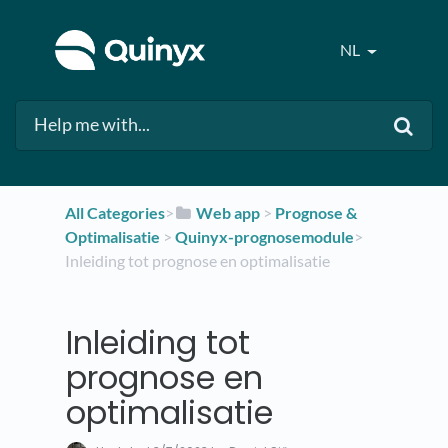
NL
All Categories
​>​
​Web app
​ > ​
​Prognose &
Optimalisatie
​ > ​
​Quinyx-prognosemodule
​>​
Inleiding tot prognose en optimalisatie
Inleiding tot
prognose en
optimalisatie