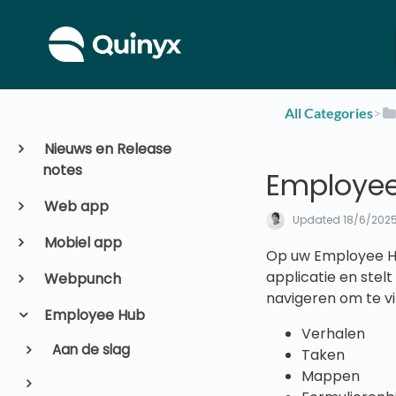
All Categories
​>​
Nieuws en Release
notes
Employe
Web app
Updated
18/6/202
Mobiel app
Op uw Employee Hu
applicatie en stel
Webpunch
navigeren om te v
Employee Hub
Verhalen
Aan de slag
Taken
Mappen