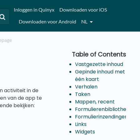
Inloggen in Quinyx
Downloaden voor iOS
Downloaden voor Android
NL
mepage
Vastgezette inhoud
Gepinde inhoud met
één kaart
Verhalen
ctiviteit in de
Taken
len van de app te
Mappen, recent
ende bekijken:
Formulierenbibliotheek
Formulierinzendingen
Links
Widgets