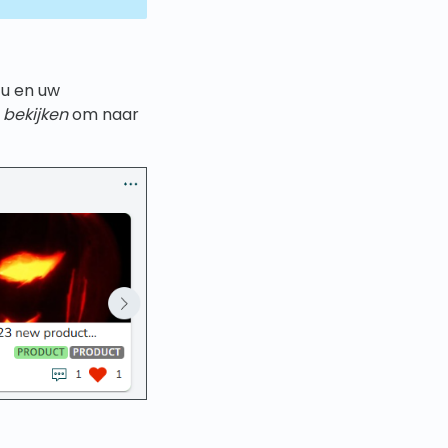
 u en uw
 bekijken
om naar