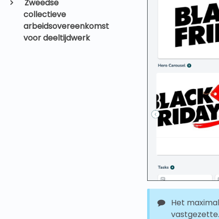
Zweedse
collectieve
arbeidsovereenkomst
voor deeltijdwerk
Het maximal
vastgezette