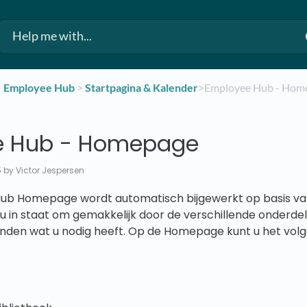
​Employee Hub
​ > ​
​Startpagina & Kalender
​>​ Employee Hub - Ho
e Hub - Homepage
5
by Victor Jespersen
b Homepage wordt automatisch bijgewerkt op basis van a
t u in staat om gemakkelijk door de verschillende onderde
inden wat u nodig heeft. Op de Homepage kunt u het volg