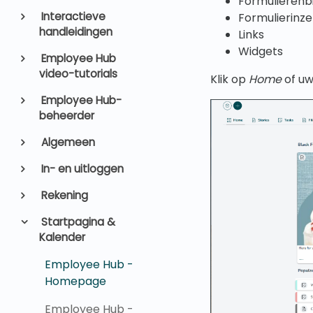
Formulierenb
Interactieve
Formulierinz
handleidingen
Links
Widgets
Employee Hub
video-tutorials
Klik op
Home
of uw
Employee Hub-
beheerder
Algemeen
In- en uitloggen
Rekening
Startpagina &
Kalender
Employee Hub -
Homepage
Employee Hub -