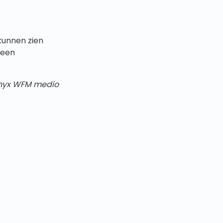
unnen zien
 een
inyx WFM
medio