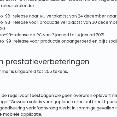
 releasekalender:
eo-98-release naar RC verplaatst van 24 december naa
eo-98-release voor productie verplaatst van 30 decembe
20
o-99-release op RC van 7 januari tot 4 januari 2021
o-99-release voor productie onaangeroerd en blijft zoal
n prestatieverbeteringen
er is uitgebreid tot 255 tekens.
n de regel voor feestdagen die geen overuren oplevert m
egel "Gewoon salaris voor geplande uren ontbreekt punch
goedkeuring verlofaanvraag werkt in sommige gevallen ni
 mobiele applicatie.