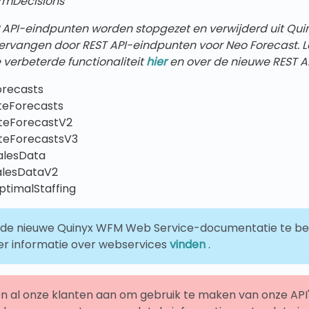
rmDecisions
API-eindpunten worden stopgezet en verwijderd uit Qu
 vervangen door REST API-eindpunten voor Neo Forecast. 
 verbeterde functionaliteit
hier
en over de nieuwe REST AP
orecasts
teForecasts
teForecastV2
teForecastsV3
alesData
alesDataV2
ptimalStaffing
de nieuwe Quinyx WFM Web Service-documentatie te beki
er informatie over webservices
vinden
.
 al onze klanten aan om gebruik te maken van onze AP