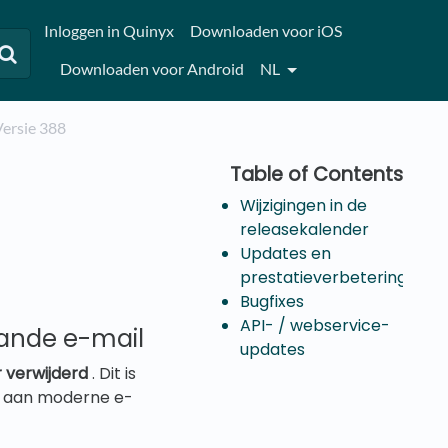
Inloggen in Quinyx
Downloaden voor iOS
Downloaden voor Android
NL
ersie 388
Wijzigingen in de
releasekalender
Updates en
prestatieverbeteringen
Bugfixes
API- / webservice-
aande e-mail
updates
 verwijderd
. Dit is
n aan moderne e-