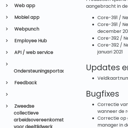
Web app
aangebracht in de
Mobiel app
Core-391 / N
Core-391 / N
Webpunch
december 20
Core-392 / Ne
Employee Hub
Core-392 / Ne
januari 2021
API / web service
Updates e
Ondersteuningsportaal
Veldkaartnumm
Feedback
Bugfixes
Correctie va
Zweedse
wanneer de r
collectieve
Correctie op 
arbeidsovereenkomst
manager in de
voor deeltijdwerk