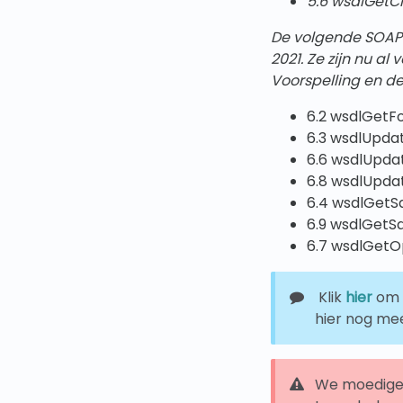
5.6 wsdlGetC
De volgende SOAP 
2021.
Ze zijn nu al
Voorspelling en de
6.2 wsdlGetF
6.3 wsdlUpda
6.6 wsdlUpda
6.8 wsdlUpda
6.4 wsdlGetS
6.9 wsdlGetS
6.7 wsdlGetO
Klik
hier
om 
hier nog me
We moedigen