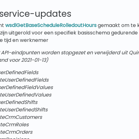
bservice-updates
nt
wsdlGetBaseScheduleRolledoutHours
gemaakt om te k
zijn uitgerold voor een specifiek basisschema gedurende
e tijd en werknemer
API-eindpunten worden stopgezet en verwijderd uit Qu
nd voor 2021-01-13)
erDefinedFields
teUserDefinedFields
serDefinedFieldValues
teUserDefinedValues
erDefinedShifts
teUserDefinedShifts
ateCrmCustomers
ateCrmRoles
ateCrmOrders