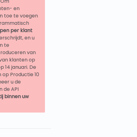
. Om
anten- en
n toe te voegen
ogrammatisch
oepen per klant
rschrijdt, en u
n te
troduceren van
 van klanten op
 14 januari. De
n op Productie 10
neer u de
n de API
ij binnen uw