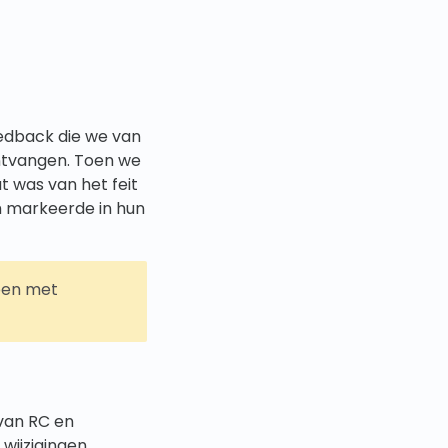
edback die we van
ntvangen. Toen we
t was van het feit
m markeerde in hun
doen met
van RC en
wijzigingen