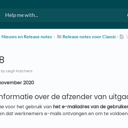
​Nieuws en Release notes
​ > ​
​Release notes voor Classic
​>​
V
8
0
by Leigh Hutchens
 november 2020
 informatie over de afzender van uitg
e voor het gebruik van
het e-mailadres van de gebruiker
gen dat werknemers e-mails ontvangen en om te voldoe