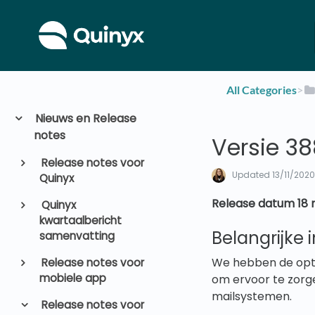
All Categories
​>​
Nieuws en Release
notes
Versie 38
Release notes voor
Updated
13/11/202
Quinyx
Release datum 18
Quinyx
kwartaalbericht
Belangrijke
samenvatting
We hebben de opti
Release notes voor
mobiele app
om ervoor te zor
mailsystemen.
Release notes voor