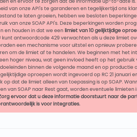
den en ervoor te zorgen dat de informatie up-to-date is
id van onze API's te garanderen en tegelijkertijd ons kl
estand te laten groeien, hebben we besloten beperkinge
ruik van onze SOAP API's. Deze beperkingen worden pr
 en houden in dat we een
limiet van 10 gelijktijdige opr
 kunt antwoordcode 429 verwachten als u deze limiet ove
raden een mechanisme voor uitstel en opnieuw probere
en om de limiet af te handelen. We beginnen met het in
 een hoger niveau, wat geen invloed heeft op het gebruik
tdoeleinden binnen de volgende maand en op productie op
0 gelijktijdige oproepen wordt ingevoerd op RC 21 januari e
k op dat de limiet alleen van toepassing is op SOAP. Wan
en van SOAP naar Rest gaat, worden eventuele limieten i
Zorg ervoor dat u deze informatie doorstuurt naar de part
erantwoordelijk is voor integraties.