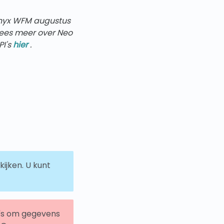
inyx WFM
augustus
Lees meer over Neo
I's
hier
.
jken. U kunt
I's om gegevens