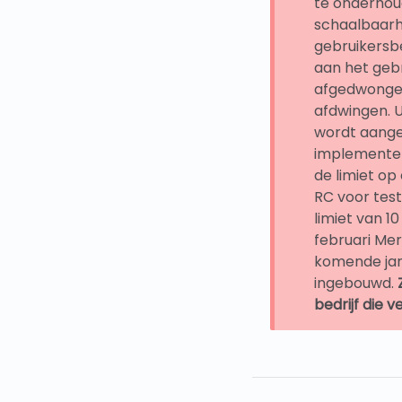
te onderhou
schaalbaarhe
gebruikersb
aan het geb
afgedwongen
afdwingen. U
wordt aange
implementer
de limiet op
RC voor tes
limiet van 1
februari Mer
komende jar
ingebouwd.
bedrijf die v