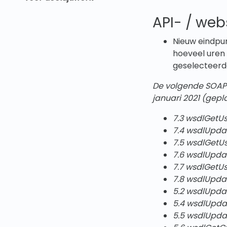
API- / we
Nieuw eindpu
hoeveel uren 
geselecteerd
De volgende SOAP 
januari 2021
(gepla
7.3 wsdlGetUs
7.4 wsdlUpda
7.5 wsdlGetU
7.6 wsdlUpda
7.7 wsdlGetUs
7.8 wsdlUpda
5.2 wsdlUpd
5.4 wsdlUpd
5.5 wsdlUpd