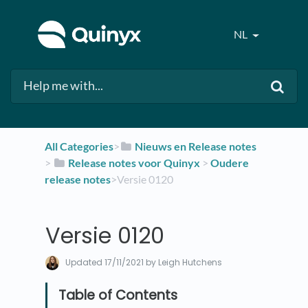
NL
All Categories
​>​
​Nieuws en Release notes
> ​
​Release notes voor Quinyx
​ > ​
​Oudere
release notes
​>​ Versie 0120
Versie 0120
Updated
17/11/2021
by Leigh Hutchens