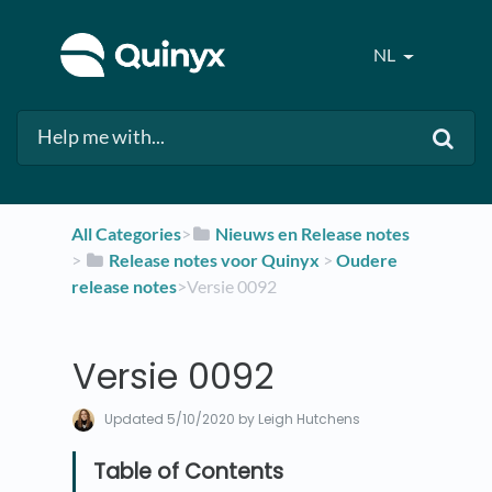
NL
All Categories
​>​
​Nieuws en Release notes
> ​
​Release notes voor Quinyx
​ > ​
​Oudere
release notes
​>​ Versie 0092
Versie 0092
Updated
5/10/2020
by Leigh Hutchens