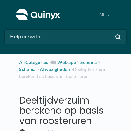
NL
All Categories
​>​
​Web app
​ > ​
​Schema
​ > ​
Schema
​ > ​
​Afwezigheden
​>​ Deeltijdverzuim
berekend op basis van roosteruren
Deeltijdverzuim
berekend op basis
van roosteruren