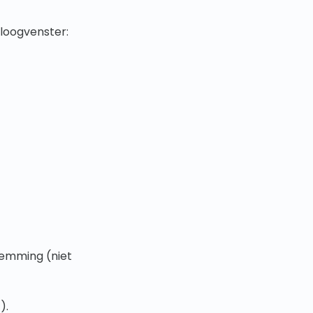
aloogvenster:
temming (niet
).