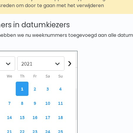
sreden om door te gaan met het verwijderen
s in datumkiezers
hebben we nu weeknummers toegevoegd aan alle datumki