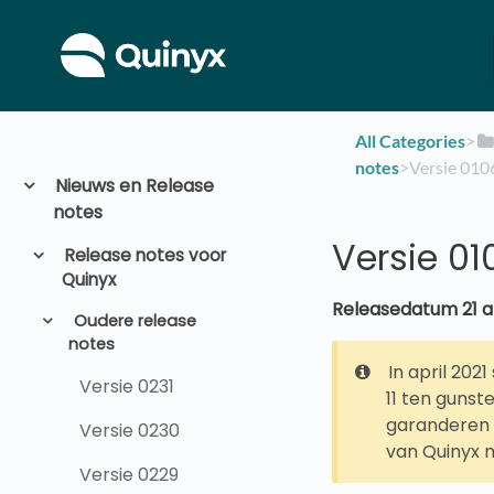
All Categories
​>​
notes
​>​ Versie 010
Nieuws en Release
notes
Versie 01
Release notes voor
Quinyx
Releasedatum 21 ap
Oudere release
notes
In april 202
Versie 0231
11 ten gunst
garanderen d
Versie 0230
van Quinyx m
Versie 0229