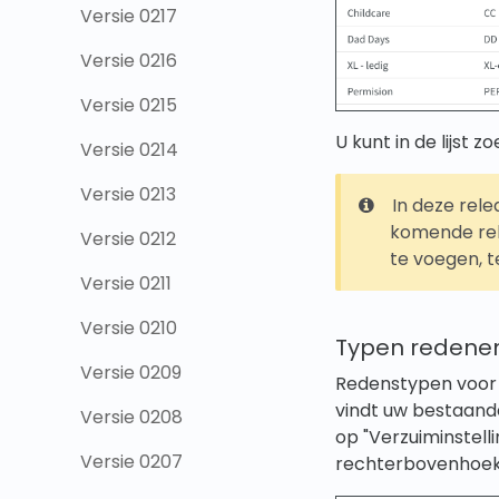
Versie 0217
Versie 0216
Versie 0215
U kunt in de lijst
Versie 0214
Versie 0213
In deze rele
komende rel
Versie 0212
te voegen, t
Versie 0211
Versie 0210
Typen redenen
Versie 0209
Redenstypen voor 
vindt uw bestaande
Versie 0208
op "Verzuiminstell
Versie 0207
rechterbovenhoek 