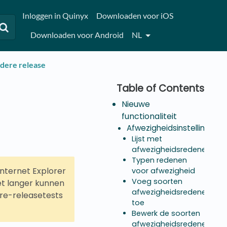
Inloggen in Quinyx
Downloaden voor iOS
Downloaden voor Android
NL
udere release
Nieuwe
functionaliteit
Afwezigheidsinstellingen
Lijst met
afwezigheidsredenen
Typen redenen
Internet Explorer
voor afwezigheid
Voeg soorten
iet langer kunnen
afwezigheidsredenen
pre-releasetests
toe
Bewerk de soorten
afwezigheidsredenen