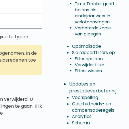
Time Tracker geeft
balans als
eindejaar weer in
verlofaanvragen
Verbeterde kopie
van ploegen
ina te typen.
Optimalisatie
Sla rapportfilters op
opgenomen. In de
Filter opslaan
eidsredenen toe
Verwijder filter
Filters wissen
Updates en
prestatieverbeteringen
Voorspelling
 verwijderd. U
Geschiktheids- en
ngen te gaan. Klik
compensatieregels
de
Analytics
Schema