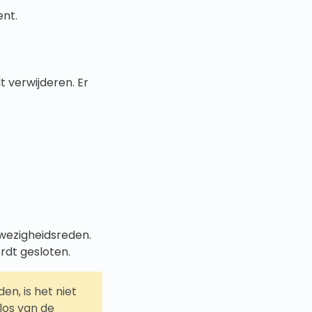
ent.
t verwijderen. Er
fwezigheidsreden.
rdt gesloten.
n, is het niet
los van de