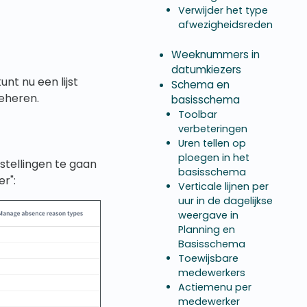
Verwijder het type
afwezigheidsreden
Weeknummers in
datumkiezers
nt nu een lijst
Schema en
eheren.
basisschema
Toolbar
verbeteringen
Uren tellen op
ploegen in het
stellingen te gaan
basisschema
r":
Verticale lijnen per
uur in de dagelijkse
weergave in
Planning en
Basisschema
Toewijsbare
medewerkers
Actiemenu per
medewerker