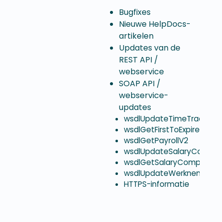
Bugfixes
Nieuwe HelpDocs-
artikelen
Updates van de
REST API /
webservice
SOAP API /
webservice-
updates
wsdlUpdateTimeTrackers
wsdlGetFirstToExpireTime
wsdlGetPayrollV2
wsdlUpdateSalaryCompen
wsdlGetSalaryCompensat
wsdlUpdateWerknemers
HTTPS-informatie