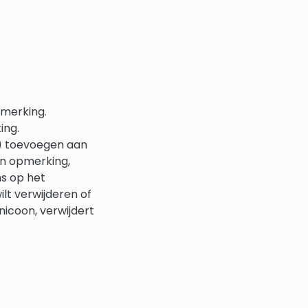
pmerking.
ing.
's) toevoegen aan
en opmerking,
ns op het
wilt verwijderen of
icoon, verwijdert