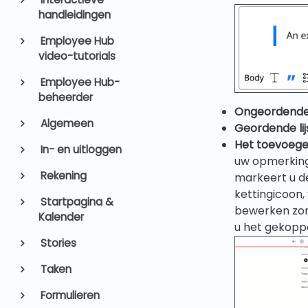
handleidingen
Employee Hub
video-tutorials
Employee Hub-
beheerder
Ongeordende l
Algemeen
Geordende lij
Het toevoege
In- en uitloggen
uw opmerking
Rekening
markeert u de
kettingicoon,
Startpagina &
bewerken zond
Kalender
u het gekopp
Stories
Taken
Formulieren