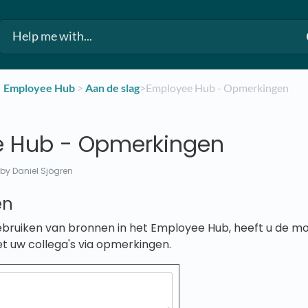
​Employee Hub
​ > ​
​Aan de slag
​>​ Employee Hub - Opmerkingen
 Hub - Opmerkingen
by Daniel Sjögren
en
ebruiken van bronnen in het Employee Hub, heeft u de mo
uw collega's via opmerkingen.