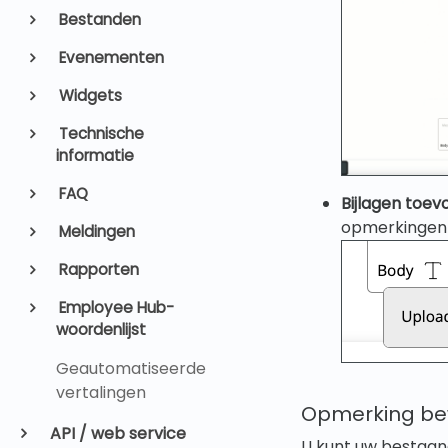
Bestanden
Evenementen
Widgets
Technische
informatie
FAQ
Bijlagen toe
opmerkingen 
Meldingen
Rapporten
Employee Hub-
woordenlijst
Geautomatiseerde
vertalingen
Opmerking be
API / web service
U kunt uw bestaa