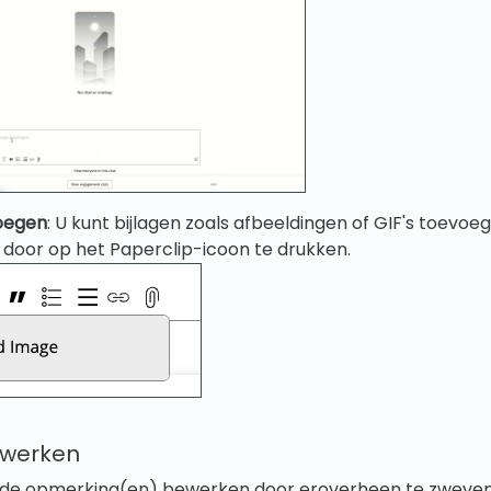
voegen
: U kunt bijlagen zoals afbeeldingen of GIF's toevo
door op het Paperclip-icoon te drukken.
werken
nde opmerking(en) bewerken door eroverheen te zweven