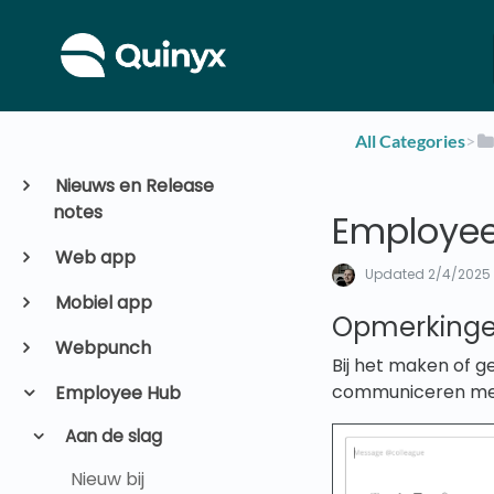
All Categories
​>​
Nieuws en Release
notes
Employee
Web app
Updated
2/4/2025
Mobiel app
Opmerking
Webpunch
Bij het maken of g
communiceren met 
Employee Hub
Aan de slag
Nieuw bij