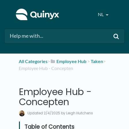
NL
All Categories
​>​
​Employee Hub
​ > ​
​Taken
​>​
Employee Hub - Concepten
Employee Hub -
Concepten
Updated
2/4/2025
by Leigh Hutchens