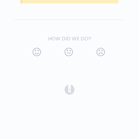
HOW DID WE DO?
(opens in a new tab)