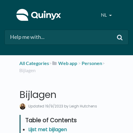
NL
All Categories
​>​
​Web app
​ > ​
​Personen
​>​
Bijlagen
Bijlagen
Updated
19/9/2023
by Leigh Hutchens
Lijst met bijlagen