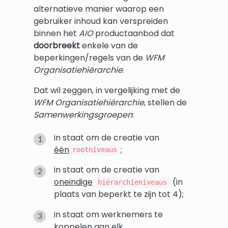
alternatieve manier waarop een
gebruiker inhoud kan verspreiden
binnen het
AIO
productaanbod dat
doorbreekt
enkele van de
beperkingen/regels van de
WFM
Organisatiehiërarchie
.
Dat wil zeggen, in vergelijking met de
WFM Organisatiehiërarchie
, stellen de
Samenwerkingsgroepen
:
in staat om de creatie van
één
;
rootniveaus
in staat om de creatie van
oneindige
(in
hiërarchieniveaus
plaats van beperkt te zijn tot 4);
in staat om werknemers te
koppelen aan
elk