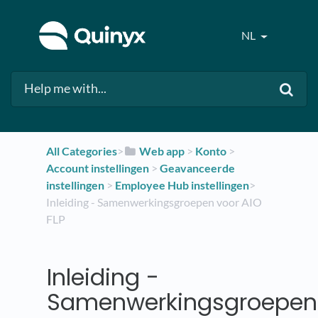
NL
All Categories
​>​
​Web app
​ > ​
​Konto
​ > ​
Account instellingen
​ > ​
​Geavanceerde
instellingen
​ > ​
​Employee Hub instellingen
​>​
Inleiding - Samenwerkingsgroepen voor AIO
FLP
Inleiding -
Samenwerkingsgroepen