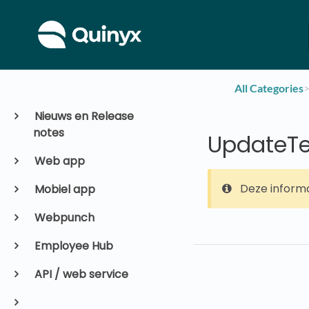
All Categories
​>
Nieuws en Release
notes
UpdateTe
Web app
Deze informa
Mobiel app
Webpunch
Employee Hub
API / web service