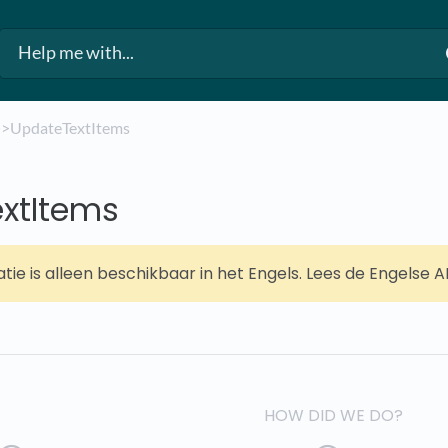
​
​>​ UpdateTextItems
xtItems
tie is alleen beschikbaar in het Engels. Lees de Engelse
HOW DID WE DO?