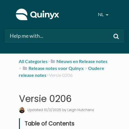
NL
All Categories
​>​
​Nieuws en Release notes
> ​
​Release notes voor Quinyx
​ > ​
​Oudere
release notes
​>​ Versie 0206
Versie 0206
Updated
10/3/2025
by Leigh Hutchens