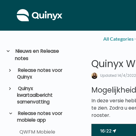
All Categories
​>
Nieuws en Release
notes
Quinyx W
Release notes voor
Updated
14/4/202
Quinyx
Mogelijkhei
Quinyx
kwartaalbericht
In deze versie he
samenvatting
te zien. Zodra u 
Release notes voor
rooster.
mobiele app
QWFM Mobiele