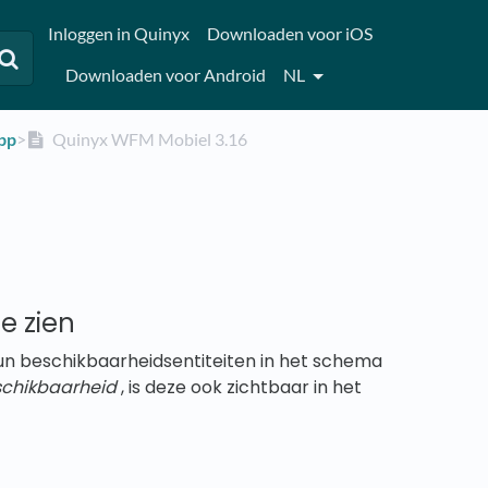
Inloggen in Quinyx
Downloaden voor iOS
Downloaden voor Android
NL
app
​>​
Quinyx WFM Mobiel 3.16
e zien
un beschikbaarheidsentiteiten in het schema
chikbaarheid
, is deze ook zichtbaar in het