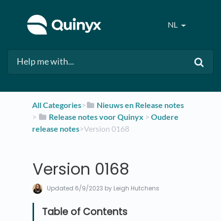
NL
All Categories
​>​
​Nieuws en Release notes
> ​
​Release notes voor Quinyx
​ > ​
​Oudere
release notes
​>​ Version 0168
Version 0168
Updated
6/9/2023
by Leigh Hutchens