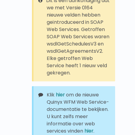
Dit is een aankondiging dat
we met Versie 0164
nieuwe velden hebben
geïntroduceerd in SOAP
Web Services. Getroffen
SOAP Web Services waren
wsdlGetSchedulesV3 en
wsdlGetAgreementsV2.
Elke getroffen Web
Service heeft 1 nieuw veld
gekregen.
Klik
hier
om de nieuwe
Quinyx WFM Web Service-
documentatie te bekijken.
U kunt zelfs meer
informatie over web
services vinden
hier
.