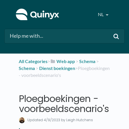
NL
All Categories
​>​
​Web app
​ > ​
​Schema
​ > ​
Schema
​ > ​
​Dienst boekingen
​>​ Ploegboekingen
- voorbeeldscenario's
Ploegboekingen -
voorbeeldscenario's
Updated
4/9/2023
by Leigh Hutchens