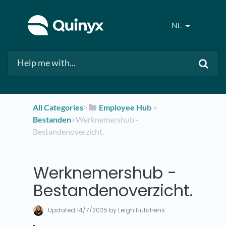
NL
All Categories
​>​
​Employee Hub
​ > ​
Bestanden
​>​ Werknemershub -
Bestandenoverzicht.
Werknemershub -
Bestandenoverzicht.
Updated
14/7/2025
by Leigh Hutchens