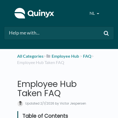
NL
All Categories
​>​
​Employee Hub
​ > ​
​FAQ
​>​
Employee Hub Taken FAQ
Employee Hub
Taken FAQ
Updated
2/1/2026
by Victor Jespersen