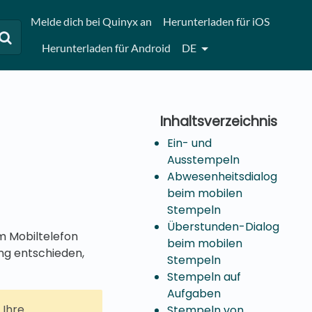
Melde dich bei Quinyx an
Herunterladen für iOS
Herunterladen für Android
DE
Ein- und
Ausstempeln
Abwesenheitsdialog
beim mobilen
Stempeln
Überstunden-Dialog
m Mobiltelefon
beim mobilen
ng entschieden,
Stempeln
Stempeln auf
Aufgaben
 Ihre
Stempeln von