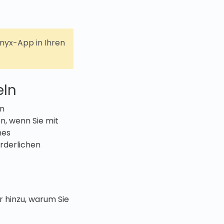
nyx-App in Ihren
eln
en
, wenn Sie mit
nes
rderlichen
 hinzu, warum Sie