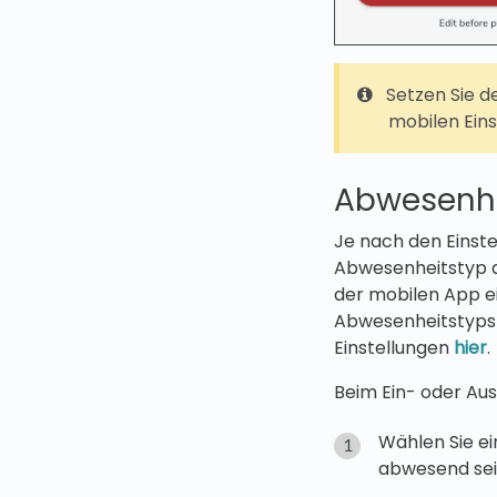
Setzen Sie 
mobilen Eins
Abwesenhe
Je nach den Einste
Abwesenheitstyp a
der mobilen App ei
Abwesenheitstyps z
Einstellungen
hier
.
Beim Ein- oder Au
Wählen Sie e
abwesend sei