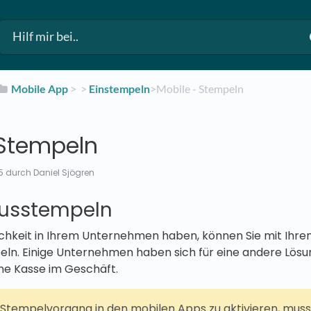
​Mobile App
​ > ​
​ > ​
​Einstempeln
​>​ Mobile - Stempeln
 Stempeln
5
durch Daniel Sjögren
Ausstempeln
ichkeit in Ihrem Unternehmen haben, können Sie mit Ihre
eln. Einige Unternehmen haben sich für eine andere Lösu
ine Kasse im Geschäft.
tempelvorgang in den mobilen Apps zu aktivieren, muss