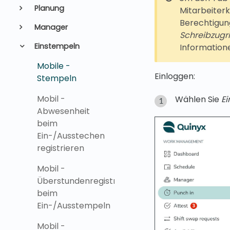
Planung
Mitarbeiter
Berechtigun
Manager
Schreibzugrif
Einstempeln
Information
Mobile -
Einloggen:
Stempeln
Mobil -
Wählen Sie
E
Abwesenheit
beim
Ein-/Ausstechen
registrieren
Mobil -
Überstundenregistrierung
beim
Ein-/Ausstempeln
Mobil -