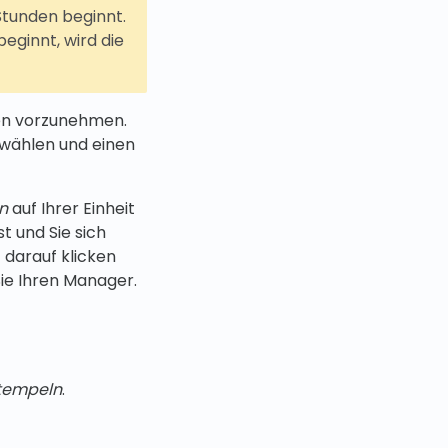
 Stunden beginnt.
eginnt, wird die
gen vorzunehmen.
swählen und einen
n
auf Ihrer Einheit
t und Sie sich
 darauf klicken
Sie Ihren Manager.
tempeln
.