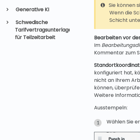
Sie können s
Generative KI
Wenn die Sch
Schicht unt
Schwedische
Tarifvertragsunterlagen
für Teilzeitarbeit
Bearbeiten vor de
Im
Bearbeitungsdi
Kommentar zum St
Standortkoordinat
konfiguriert hat, k
nicht an Ihrem Arb
können, überprüfen
Weitere Informati
Ausstempeln:
Wählen Sie e