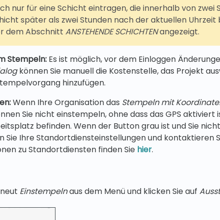
ich nur für eine Schicht eintragen, die innerhalb von zwei
icht später als zwei Stunden nach der aktuellen Uhrzeit b
er dem Abschnitt
ANSTEHENDE SCHICHTEN
angezeigt.
m Stempeln:
Es ist möglich, vor dem Einloggen Änderun
alog
können Sie manuell die Kostenstelle, das Projekt au
empelvorgang hinzufügen.
en:
Wenn Ihre Organisation das
Stempeln mit Koordinate
önnen Sie nicht einstempeln, ohne dass das GPS aktiviert is
eitsplatz befinden. Wenn der Button grau ist und Sie nicht
 Sie Ihre Standortdiensteinstellungen und kontaktieren 
onen zu Standortdiensten finden Sie
hier
.
rneut
Einstempeln
aus dem Menü und klicken Sie auf
Auss