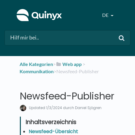
DE
Alle Kategorien
​>​
​Web app
​ > ​
Kommunikation
​>​ Newsfeed-Publisher
Newsfeed-Publisher
Updated
1/3/2024
durch Daniel Sjögren
Newsfeed-Übersicht