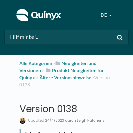
DE
Alle Kategorien
​>​
​Neuigkeiten und
Versionen
​ > ​
​Produkt Neuigkeiten für
Quinyx
​ > ​
​Ältere Versionshinweise
​>​ Version
0138
Version 0138
Updated
24/4/2023
durch Leigh Hutchens