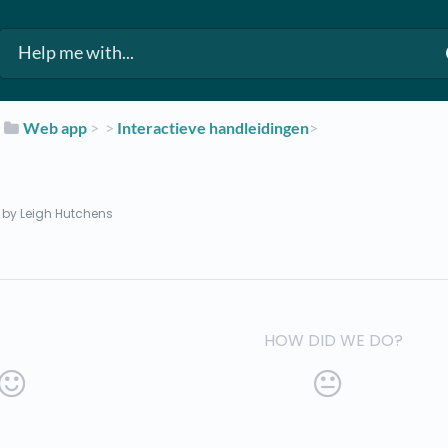
​
​Web app
​ > ​
​ > ​
​Interactieve handleidingen
​>​
by Leigh Hutchens
HOW DID WE DO?