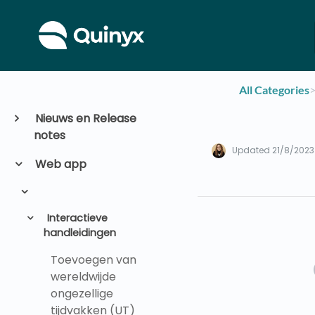
All Categories
​>
Nieuws en Release
notes
Updated
21/8/2023
Web app
Interactieve
handleidingen
Toevoegen van
wereldwijde
ongezellige
tijdvakken (UT)