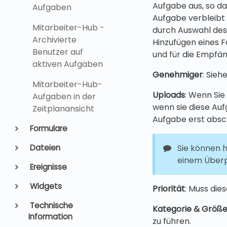
Aufgabe aus, so da
Aufgaben
Aufgabe verbleibt
Mitarbeiter-Hub -
durch Auswahl des
Archivierte
Hinzufügen eines F
Benutzer auf
und für die Empfän
aktiven Aufgaben
Genehmiger
: Sieh
Mitarbeiter-Hub-
Uploads
: Wenn Si
Aufgaben in der
wenn sie diese Auf
Zeitplanansicht
Aufgabe erst absc
Formulare
Sie können 
Dateien
einem Überp
Ereignisse
Widgets
Priorität
: Muss die
Technische
Kategorie & Größ
Information
zu führen.