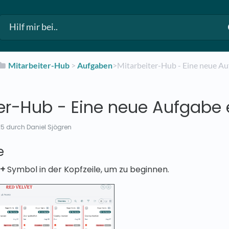
​Mitarbeiter-Hub
​ > ​
​Aufgaben
​>​ Mitarbeiter-Hub - Eine neue Au
er-Hub - Eine neue Aufgabe e
25
durch Daniel Sjögren
e
+
Symbol in der Kopfzeile, um zu beginnen.