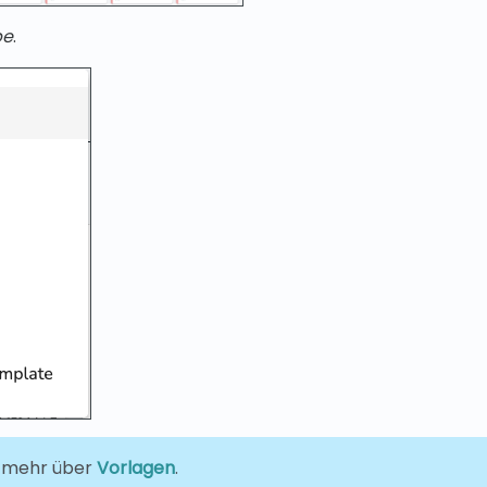
be
.
e mehr über
Vorlagen
.