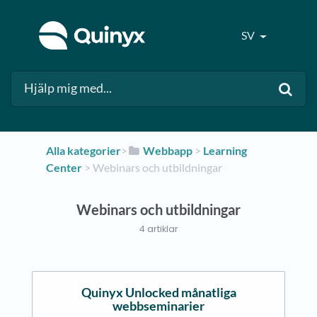
SV
Alla kategorier
​>​
​Webbapp
​ > ​
​Learning
Center
​ > ​
​Webinars och utbildningar
Webinars och utbildningar
4 artiklar
Quinyx Unlocked månatliga
webbseminarier