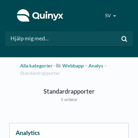
SV
Alla kategorier
​>​
​Webbapp
​ > ​
​Analys
​ > ​
Standardrapporter
Standardrapporter
3 artiklar
Analytics