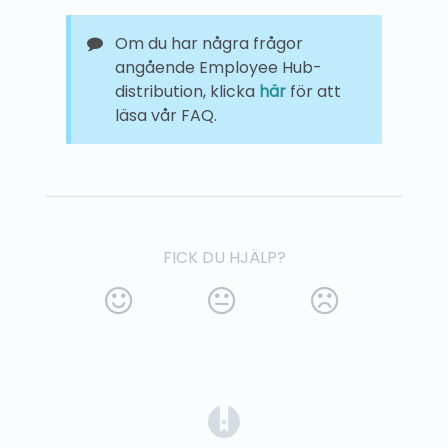
Om du har några frågor
angående Employee Hub-
distribution, klicka
här
för att
läsa vår FAQ.
FICK DU HJÄLP?
(opens in a new tab)