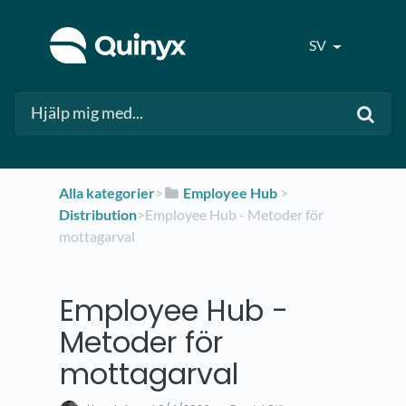
SV
Alla kategorier
​>​
​Employee Hub
​ > ​
Distribution
​>​ Employee Hub - Metoder för
mottagarval
Employee Hub -
Metoder för
mottagarval